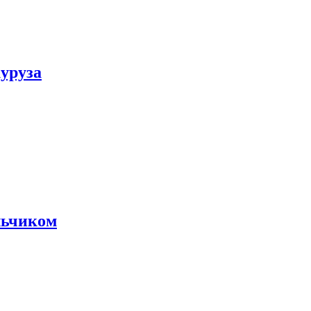
уруза
льчиком